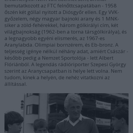
bemutatkozott az FTC felnőttcsapatában - 1958
őszén két góllal nyitott a Diósgyőr ellen. Egy VVK-
győzelem, négy magyar bajnoki arany és 1 MNK-
siker a zöld-fehérekkel, három gólkirályi cím, két
világbajnokság (1962-ben a torna társgólkirálya), és
a legnagyobb egyéni elismerés, az 1967-es
Aranylabda. Olimpiai bornzérem, és Eb-bronz. A
teljesség igénye nélkül néhány adat, amiért Császár -
később pedig a Nemzet Sportolója - lett Albert
Flóriánból. A legendás rádióriporter Szepesi György
szerint az Aranycsapatban is helye lett volna. Nem
tudom, kinek a helyén, de nehéz vitatkozni az
állítással.