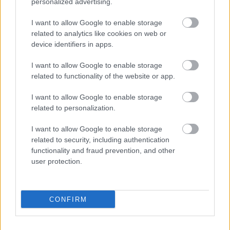
falbontás a Fradinál
personalized advertising.
A szurkolók részéről is óriási szeretet és tisztelet
I want to allow Google to enable storage
övezte a Császárt. A halála utáni első bajnokin, a
related to analytics like cookies on web or
Ferencváros-Paks meccsen - amelyet megelőzően
device identifiers in apps.
ezrek rótták le tiszteletüket Albert ravatala előtt - a
I want to allow Google to enable storage
legnagyobbhoz méltó módon búcsúzott el tőle a
related to functionality of the website or app.
Ferencváros szurkolótábora, a 2007. december 21.
óta az ő nevét viselő stadionban.
I want to allow Google to enable storage
related to personalization.
I want to allow Google to enable storage
related to security, including authentication
functionality and fraud prevention, and other
user protection.
CONFIRM