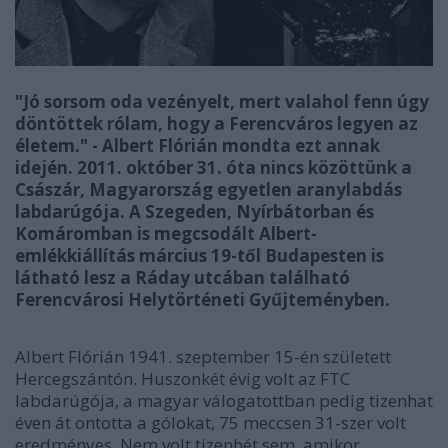
"Jó sorsom oda vezényelt, mert valahol fenn úgy
döntöttek rólam, hogy a Ferencváros legyen az
életem." - Albert Flórián mondta ezt annak
idején. 2011. október 31. óta nincs közöttünk a
Császár, Magyarország egyetlen aranylabdás
labdarúgója. A Szegeden, Nyírbátorban és
Komáromban is megcsodált Albert-
emlékkiállítás március 19-től Budapesten is
látható lesz a Ráday utcában található
Ferencvárosi Helytörténeti Gyűjteményben.
Albert Flórián 1941. szeptember 15-én született
Hercegszántón. Huszonkét évig volt az FTC
labdarúgója, a magyar válogatottban pedig tizenhat
éven át ontotta a gólokat, 75 meccsen 31-szer volt
eredményes. Nem volt tizenhét sem, amikor