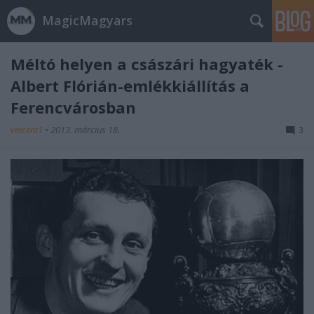
MagicMagyars
Méltó helyen a császári hagyaték -
Albert Flórián-emlékkiállítás a
Ferencvárosban
vincent1
•
2013. március 18.
3