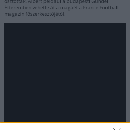
osztották. Albert például a budapesti Gundel
Étteremben vehette át a magáét a France Football
magazin főszerkesztőjétől.