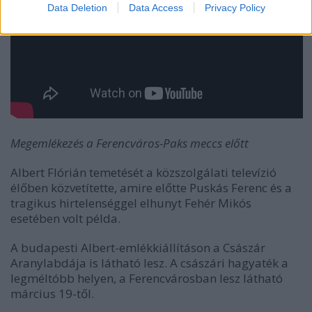
Data Deletion
Data Access
Privacy Policy
Megemlékezés a Ferencváros-Paks meccs előtt
Albert Flórián temetését a közszolgálati televízió
élőben közvetítette, amire előtte Puskás Ferenc és a
tragikus hirtelenséggel elhunyt Fehér Mikós
esetében volt példa.
A budapesti Albert-emlékkiállításon a Császár
Aranylabdája is látható lesz. A császári hagyaték a
legméltóbb helyen, a Ferencvárosban lesz látható
március 19-től.