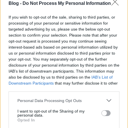
Blog -
Do Not Process My Personal Information
If you wish to opt-out of the sale, sharing to third parties, or
a képek kiszínezve, a sztori nem: Magyarország -
processing of your personal or sensitive information for
Brazília 3-1
targeted advertising by us, please use the below opt-out
section to confirm your selection. Please note that after your
Albert Flórián pályafutása befejezése után is a
opt-out request is processed you may continue seeing
Ferencváros Üllői úti stadionjának székházában élte
interest-based ads based on personal information utilized by
mindennapjait. Jóban-rosszban kitartott a klub
us or personal information disclosed to third parties prior to
mellett. Még azt a megaláztatást is elviselte, amikor
your opt-out. You may separately opt-out of the further
2008-ban az FTC zrt. angol tulajdonosa falat
disclosure of your personal information by third parties on the
IAB’s list of downstream participants. This information may
húzatott a székházban, hogy ne legyen átjárás a
also be disclosed by us to third parties on the
IAB’s List of
futballklub és a többi szakosztály között. Így Flóri
Downstream Participants
that may further disclose it to other
bácsi csak kerülővel tudott eljutni a saját szobájába.
third parties.
A falat 2011 áprilisában bontották le, amikor az FTC
nevében Kubatov Gábor elnök egy euróért
Please note that this website/app uses one or more Google
Personal Data Processing Opt Outs
visszavásárolta a labdarúgó-szakosztályt. Orosz Pál
services and may gather and store information including but
vezérigazgató bontotta le a falat, amelyen maga
not limited to your visit or usage behaviour. You may click to
I want to opt-out of the Sharing of my
personal data.
Albert Flórián lépett át elsőként.
grant or deny consent to Google and its third-party tags to
Opted In
use your data for below specified purposes in below Google