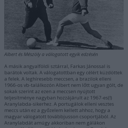
Albert és Mészöly a válogatott egyik edzésén
A másik angyalföldi sztárral, Farkas Jánossal is
barátok voltak. A válogatottban egy célért küzdöttek
a felek. A leghíresebb meccsen, a brazilok elleni
1966-os vb-találkozón Albert nem lőtt ugyan gólt, de
sokak szerint az ezen a meccsen nyújtott
teljesítménye nagyban hozzájárult az 1967-es(!)
Aranylabda-sikerhez. A portugálok elleni vesztes
meccs után ez a győzelem kellett ahhoz, hogy a
magyar válogatott továbbjusson csoportjából. Az
Aranylabdát amúgy akkoriban nem gálákon