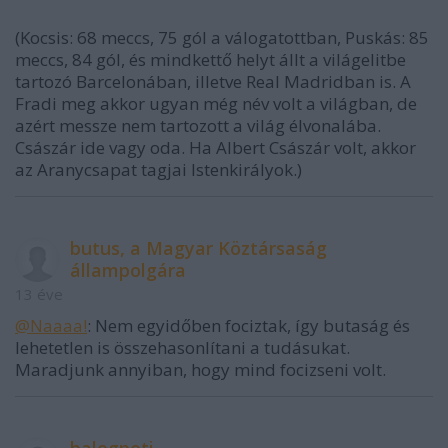
(Kocsis: 68 meccs, 75 gól a válogatottban, Puskás: 85
meccs, 84 gól, és mindkettő helyt állt a világelitbe
tartozó Barcelonában, illetve Real Madridban is. A
Fradi meg akkor ugyan még név volt a világban, de
azért messze nem tartozott a világ élvonalába.
Császár ide vagy oda. Ha Albert Császár volt, akkor
az Aranycsapat tagjai Istenkirályok.)
butus, a Magyar Köztársaság
állampolgára
13 éve
@Naaaa!
: Nem egyidőben fociztak, így butaság és
lehetetlen is összehasonlítani a tudásukat.
Maradjunk annyiban, hogy mind focizseni volt.