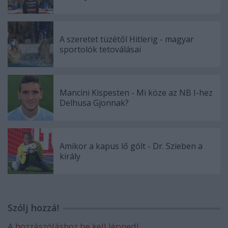
A szeretet tüzétől Hitlerig - magyar
sportolók tetoválásai
Mancini Kispesten - Mi köze az NB I-hez
Delhusa Gjonnak?
Amikor a kapus lő gólt - Dr. Szieben a
király
Szólj hozzá!
A hozzászóláshoz be kell lépned!