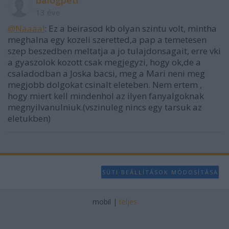
balogpeti
13 éve
@Naaaa!
: Ez a beirasod kb olyan szintu volt, mintha
meghalna egy kozeli szeretted,a pap a temetesen
szep beszedben meltatja a jo tulajdonsagait, erre vki
a gyaszolok kozott csak megjegyzi, hogy ok,de a
csaladodban a Joska bacsi, meg a Mari neni meg
megjobb dolgokat csinalt eleteben. Nem ertem ,
hogy miert kell mindenhol az ilyen fanyalgoknak
megnyilvanulniuk.(vszinuleg nincs egy tarsuk az
eletukben)
SÜTI BEÁLLÍTÁSOK MÓDOSÍTÁSA
mobil
|
teljes