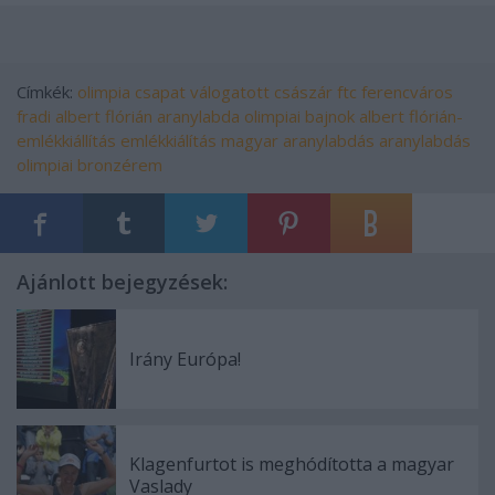
Címkék:
olimpia
csapat
válogatott
császár
ftc
ferencváros
fradi
albert flórián
aranylabda
olimpiai bajnok
albert flórián-
emlékkiállítás
emlékkiálítás
magyar aranylabdás
aranylabdás
olimpiai bronzérem
Ajánlott bejegyzések:
Irány Európa!
Klagenfurtot is meghódította a magyar
Vaslady