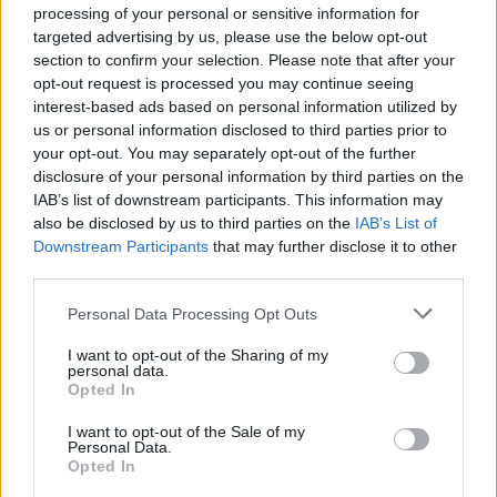
processing of your personal or sensitive information for
targeted advertising by us, please use the below opt-out
section to confirm your selection. Please note that after your
opt-out request is processed you may continue seeing
interest-based ads based on personal information utilized by
us or personal information disclosed to third parties prior to
your opt-out. You may separately opt-out of the further
20-30 perccel a meccs kezdete előtt a többi
disclosure of your personal information by third parties on the
magyarral együtt kezdtem el megközelíteni a 60
IAB’s list of downstream participants. This information may
méterre lévő vendégszektor bejáratát. Ekkor érkezett
also be disclosed by us to third parties on the
IAB’s List of
a keménynek nem nevezhető tinédzserek alkotta
Downstream Participants
that may further disclose it to other
hazai mag, akik fiatal koruk ellenére meglehetősen
third parties.
udvariatlanok voltak a szemmel láthatóan idősebb
Please note that this website/app uses one or more Google
Personal Data Processing Opt Outs
magyarokkal. Madarski, madarski vaffanculo
services and may gather and store information including but
kiáltással fogadtak minket, de látszott, hogy a fizikai
not limited to your visit or usage behaviour. You may click to
I want to opt-out of the Sharing of my
kontaktust inkább kerülik, és állandó kísérőink, a
personal data.
grant or deny consent to Google and its third-party tags to
Opted In
rendőrök is a helyükre küldték őket gyorsan.
use your data for below specified purposes in below Google
consent section.
I want to opt-out of the Sale of my
Példát vehettek volna a klubjukról, amelynek
Personal Data.
vezetése ingyen engedte be a magyar szurkolókat a
Opted In
meccsre, ami nemes gesztus volt a részükről - így a