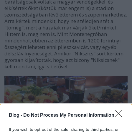
barátságosak voltak a magyar vendégekkel, és
elkísérték őket (köztük már engem is) a stadion
szomszédságában lévő étterem és szupermarkethez.
Arra kértek mindenkit, hogy ne széledjen szét a
"tömeg", mert a hazaiak már várják őket/minket.
Hittem is, meg nem is. Mint Montenegróban
mindenhol, ebben az étteremben is 1200 forintnyi
összegért lehetett enni pljeszkavicát, vagy egyéb
délszláv ínyencséget. Amikor "Nikszics" sört kértem,
gyorsan kijavítottak, hogy azt bizony "Niksicsnek"
kell mondani, így, s betűvel.
Blog -
Do Not Process My Personal Information
If you wish to opt-out of the sale, sharing to third parties, or