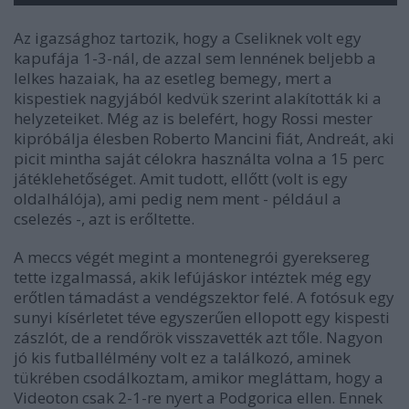
Az igazsághoz tartozik, hogy a Cseliknek volt egy
kapufája 1-3-nál, de azzal sem lennének beljebb a
lelkes hazaiak, ha az esetleg bemegy, mert a
kispestiek nagyjából kedvük szerint alakították ki a
helyzeteiket. Még az is belefért, hogy Rossi mester
kipróbálja élesben Roberto Mancini fiát, Andreát, aki
picit mintha saját célokra használta volna a 15 perc
játéklehetőséget. Amit tudott, ellőtt (volt is egy
oldalhálója), ami pedig nem ment - például a
cselezés -, azt is erőltette.
A meccs végét megint a montenegrói gyereksereg
tette izgalmassá, akik lefújáskor intéztek még egy
erőtlen támadást a vendégszektor felé. A fotósuk egy
sunyi kísérletet téve egyszerűen ellopott egy kispesti
zászlót, de a rendőrök visszavették azt tőle. Nagyon
jó kis futballélmény volt ez a találkozó, aminek
tükrében csodálkoztam, amikor megláttam, hogy a
Videoton csak 2-1-re nyert a Podgorica ellen. Ennek