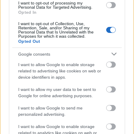
I want to opt-out of processing my
Budapestről 750-800 kilométert utazó honvédosok
Personal Data for Targeted Advertising.
megspóroltak egy sörre valót. Kár, hogy ezt az
Opted In
összeget nem a stadionban itták le, mert ott nem volt
büfé. Igaz, talán jobb is, mert 90-100 magyar
I want to opt-out of Collection, Use,
Retention, Sale, and/or Sharing of my
szurkolóra - köztük pár lányra - egy toi toi vécé
Personal Data that Is Unrelated with the
Purposes for which it was collected.
jutott. Ezt a gondolatot továbbfűzve: szünetben
Opted Out
tiszteletét tette a magyar szurkolók között George F.
Hemingway, aki vett egy rakat üdítőt a kint lévő
Google consents
Üvegtigris büfében. Az őt nem annyira kedvelő
fanatikusok felemásan fogadták a közeledést - volt,
I want to allow Google to enable storage
aki ivott a tulaj által hozott üdítőből, de sokan
related to advertising like cookies on web or
voltak, aki inkább szomjasak maradtak.
device identifiers in apps.
I want to allow my user data to be sent to
Google for online advertising purposes.
I want to allow Google to send me
personalized advertising.
I want to allow Google to enable storage
related to analytics like cookies on web or