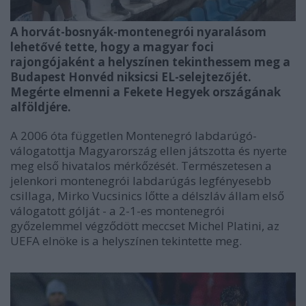
A horvát-bosnyák-montenegrói nyaralásom
lehetővé tette, hogy a magyar foci
rajongójaként a helyszínen tekinthessem meg a
Budapest Honvéd niksicsi EL-selejtezőjét.
Megérte elmenni a Fekete Hegyek országának
alföldjére.
A 2006 óta független Montenegró labdarúgó-
válogatottja Magyarország ellen játszotta és nyerte
meg első hivatalos mérkőzését. Természetesen a
jelenkori montenegrói labdarúgás legfényesebb
csillaga, Mirko Vucsinics lőtte a délszláv állam első
válogatott gólját - a 2-1-es montenegrói
győzelemmel végződött meccset Michel Platini, az
UEFA elnöke is a helyszínen tekintette meg.