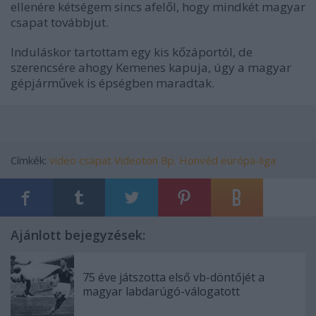
ellenére kétségem sincs afelől, hogy mindkét magyar
csapat továbbjut.
Induláskor tartottam egy kis kőzáportól, de
szerencsére ahogy Kemenes kapuja, úgy a magyar
gépjárművek is épségben maradtak.
Címkék:
video
csapat
Videoton
Bp. Honvéd
európa-liga
Ajánlott bejegyzések:
75 éve játszotta első vb-döntőjét a
magyar labdarúgó-válogatott