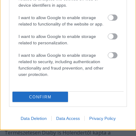
device identifiers in apps.
I want to allow Google to enable storage
related to functionality of the website or app.
I want to allow Google to enable storage
related to personalization.
A meccs sem indult jól, mert mire a Kispest
kipuhatolta, hogy mit is kell nyújtania a
I want to allow Google to enable storage
győzelemhez ezen a napon, már vezetett is a Cselik.
related to security, including authentication
Ezután még egy montenegrói helyzet, aztán a
functionality and fraud prevention, and other
Honvéd következett. Volt egy Holender nevű
user protection.
középpályás a kispestieknél, akinek ez volt az első
nemzetközi kupameccse, és 19 éves létére két gólt
vágott - az elsővel volt 2-1 ide a szünetben, nem
CONFIRM
mellékesen pedig Holender adta a gólpasszt az
egyenlítő Délczegnek. A második félidőre teljesen
elkészültek az erejükkel a hazaiak, így a Honvéd
Diaby és Holender góljainak köszönhetően a 63.
Data Deletion
Data Access
Privacy Policy
percre eldöntötte a továbbjutás sorsát.
Természetesen Diaby is Holendertől kapta a