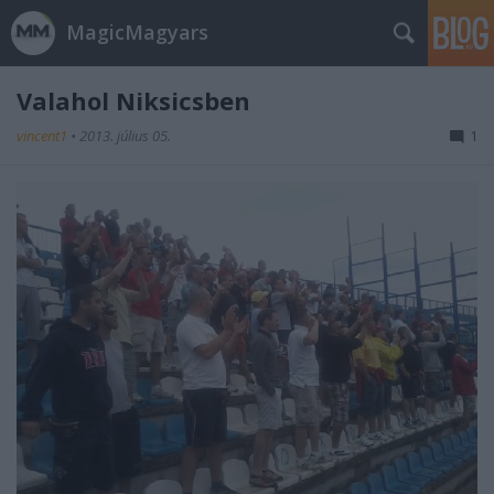
MagicMagyars
Valahol Niksicsben
vincent1
•
2013. július 05.
1