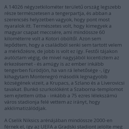
A 14026 négyzetkilométer területű ország legszebb
része természetesen a tengerpartja, és abban a
szerencsés helyzetben vagyok, hogy pont most
nyaralok itt. Természetes volt, hogy kimegyek a
magyar csapat meccsére, ami mindössze 60
kilométerre volt a Kotori öböltől. Azon sem
lepődtem, hogy a családból senki sem tartott velem
a mérkőzésre, de jobb is volt ez így. Festői tájakon
autóztam végig, de mivel nagyjából kicentiztem az
érkezésemet - és amúgy is az ember inkább
tengerben fürödjön, ha van rá lehetősége -, így
kihagytam Montenegró második legnagyobb
községének vizeit, a Krupacs, a Szlano és a Liverovicsi
tavakat. Bunkó szurkolóként a Szaborna-templomot
sem ejtettem útba - inkább a 75 ezres lélekszámú
város stadionja felé vettem az irányt, hogy
akklimatizálódjak.
A Cselik Niksics arénájában mindössze 2000-en
férnek el, így az UEFA a Gradski stadiont jelölte meg