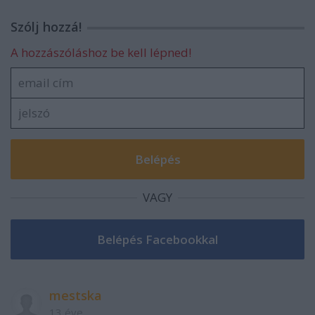
Szólj hozzá!
A hozzászóláshoz be kell lépned!
VAGY
mestska
13 éve