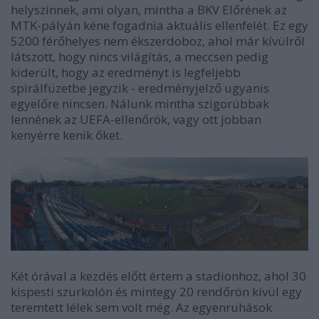
helyszínnek, ami olyan, mintha a BKV Előrének az
MTK-pályán kéne fogadnia aktuális ellenfelét. Ez egy
5200 férőhelyes nem ékszerdoboz, ahol már kívülről
látszott, hogy nincs világítás, a meccsen pedig
kiderült, hogy az eredményt is legfeljebb
spirálfüzetbe jegyzik - eredményjelző ugyanis
egyelőre nincsen. Nálunk mintha szigorúbbak
lennének az UEFA-ellenőrök, vagy ott jobban
kenyérre kenik őket.
Két órával a kezdés előtt értem a stadionhoz, ahol 30
kispesti szurkolón és mintegy 20 rendőrön kívül egy
teremtett lélek sem volt még. Az egyenruhások