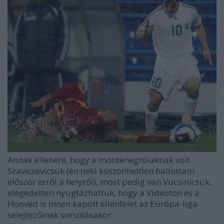
Annak ellenére, hogy a montenegróiaknak volt
Szavicsevicsük (én neki köszönhetően hallottam
először erről a helyről), most pedig van Vucsinicsük,
elégedetten nyugtázhattuk, hogy a Videoton és a
Honvéd is innen kapott ellenfelet az Európa-liga
selejtezőinek sorsolásakor.