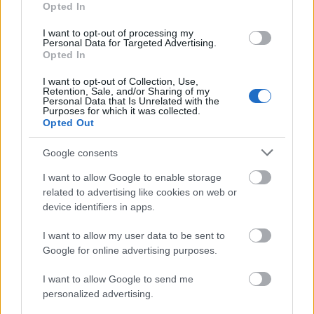
Opted In
A debreceni úszó országos bajnokság után lehullt a
lepel, Kiss László szövetségi kapitány ugyanis
I want to opt-out of processing my
Personal Data for Targeted Advertising.
megnevezte azt a 16 főt, akik Magyarországot ...
Opted In
I want to opt-out of Collection, Use,
Retention, Sale, and/or Sharing of my
Personal Data that Is Unrelated with the
Purposes for which it was collected.
Opted Out
Google consents
I want to allow Google to enable storage
related to advertising like cookies on web or
device identifiers in apps.
I want to allow my user data to be sent to
Google for online advertising purposes.
I want to allow Google to send me
Futball és golf, de nem footgolf -
personalized advertising.