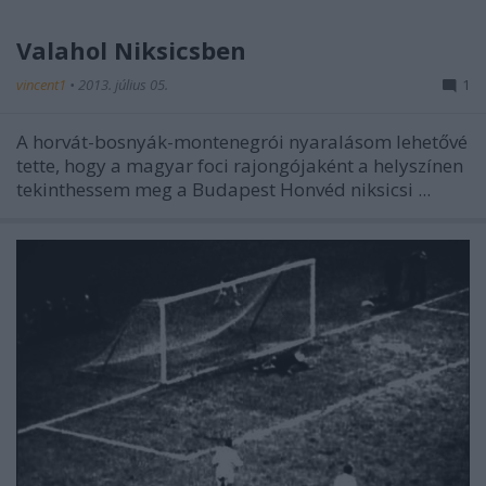
Valahol Niksicsben
vincent1
•
2013. július 05.
1
A horvát-bosnyák-montenegrói nyaralásom lehetővé
tette, hogy a magyar foci rajongójaként a helyszínen
tekinthessem meg a Budapest Honvéd niksicsi ...