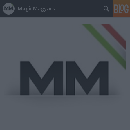
MagicMagyars