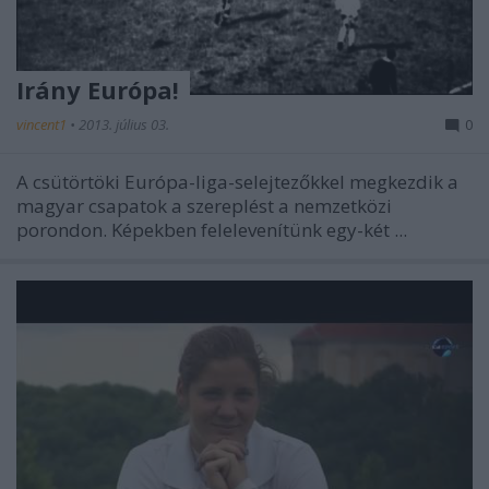
Irány Európa!
vincent1
•
2013. július 03.
0
A csütörtöki Európa-liga-selejtezőkkel megkezdik a
magyar csapatok a szereplést a nemzetközi
porondon. Képekben felelevenítünk egy-két ...