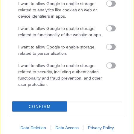
Hahn Árpád, a profi
I want to allow Google to enable storage
related to analytics like cookies on web or
vincent1
•
2013. június 29.
0
device identifiers in apps.
Néhány kreatív ember a labdarúgás és a golf
I want to allow Google to enable storage
keresztezésével létrehozta napjaink új őrületét, a
related to functionality of the website or app.
footgolfot, amit saját tapasztalatból mondom, ...
I want to allow Google to enable storage
related to personalization.
I want to allow Google to enable storage
related to security, including authentication
functionality and fraud prevention, and other
user protection.
CONFIRM
Data Deletion
Data Access
Privacy Policy