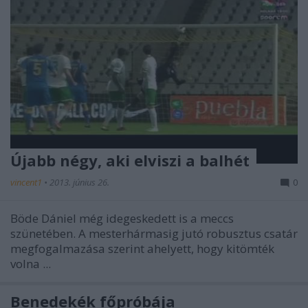
Újabb négy, aki elviszi a balhét
vincent1
•
2013. június 26.
0
Böde Dániel még idegeskedett is a meccs
szünetében. A mesterhármasig jutó robusztus csatár
megfogalmazása szerint ahelyett, hogy kitömték
volna ...
Benedekék főpróbája