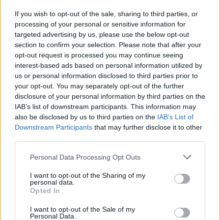
és ezek után még egy maratont is fut, mindezt 9
If you wish to opt-out of the sale, sharing to third parties, or
órán belül, az tényleg vasból van. ...
processing of your personal or sensitive information for
targeted advertising by us, please use the below opt-out
section to confirm your selection. Please note that after your
opt-out request is processed you may continue seeing
interest-based ads based on personal information utilized by
us or personal information disclosed to third parties prior to
your opt-out. You may separately opt-out of the further
disclosure of your personal information by third parties on the
IAB’s list of downstream participants. This information may
also be disclosed by us to third parties on the
IAB’s List of
Downstream Participants
that may further disclose it to other
third parties.
Please note that this website/app uses one or more Google
Personal Data Processing Opt Outs
services and may gather and store information including but
not limited to your visit or usage behaviour. You may click to
I want to opt-out of the Sharing of my
personal data.
grant or deny consent to Google and its third-party tags to
Ezt is megúszták
Opted In
use your data for below specified purposes in below Google
vincent1
•
2013. június 30.
0
consent section.
I want to opt-out of the Sale of my
Personal Data.