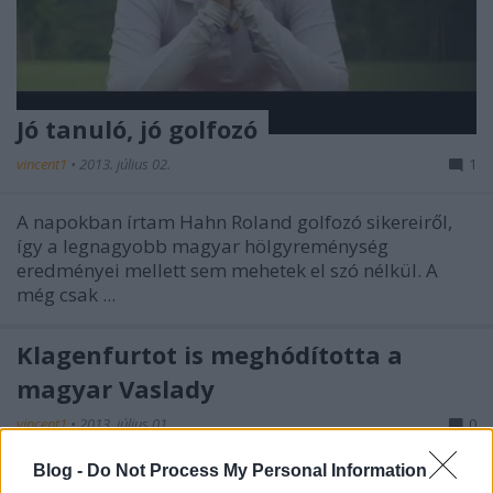
Jó tanuló, jó golfozó
vincent1
•
2013. július 02.
1
A napokban írtam Hahn Roland golfozó sikereiről,
így a legnagyobb magyar hölgyreménység
eredményei mellett sem mehetek el szó nélkül. A
még csak ...
Klagenfurtot is meghódította a
magyar Vaslady
vincent1
•
2013. július 01.
0
Blog -
Do Not Process My Personal Information
Aki 3,8 kilométert úszik, 180 kilométert kerékpározik