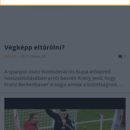
Végképp eltörölni?
vincent1
•
2013. június 28.
7
A spanyol-olasz Konföderációs Kupa-elődöntő
hosszabbításában arról beszélt Knézy Jenő, hogy
Franz Beckenbauer is tagja annak a bizottságnak, ...