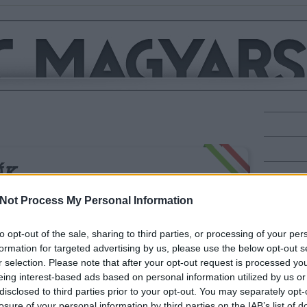
ÁK
országos bajnokság után lehullt a lepel, Kiss László szövetségi
Not Process My Personal Information
 megnevezte azt a 16 főt, akik Magyarországot képviselik majd a
ilágbajnokságon. Cseh László a rangidős, a B-szint nem játszott.
to opt-out of the sale, sharing to third parties, or processing of your per
vét viseli az…
formation for targeted advertising by us, please use the below opt-out s
r selection. Please note that after your opt-out request is processed y
eing interest-based ads based on personal information utilized by us or
disclosed to third parties prior to your opt-out. You may separately opt-
losure of your personal information by third parties on the IAB’s list of