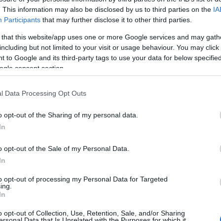
. This information may also be disclosed by us to third parties on the
IA
Participants
that may further disclose it to other third parties.
SZERZŐ:
vincent1
DÁTUM: 2013.06.30. 16:55
 that this website/app uses one or more Google services and may gath
including but not limited to your visit or usage behaviour. You may click 
egyéni
Szabó József
Gyurta Dániel
Risztov Éva
Cseh László
Takács
orbert
Verrasztó Zoltán
Hosszú Katinka
Széchy Tamás
Hargitay
 to Google and its third-party tags to use your data for below specifi
ene Attila
Kapás Boglárka
Gyurta Gergely
Biczó Bence
Kis Gergő
ogle consent section.
l Data Processing Opt Outs
o opt-out of the Sharing of my personal data.
In
Keress mi
o opt-out of the Sale of my Personal Data.
magicmag
In
weboldalkész
to opt-out of processing my Personal Data for Targeted
Egyéb
ing.
In
o opt-out of Collection, Use, Retention, Sale, and/or Sharing
ersonal Data that Is Unrelated with the Purposes for which it