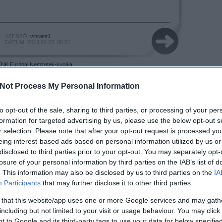
SZERZŐ:
vincent1
DÁTUM: 2013.04.23. 06:51
ENK
Európai Nemzetek-kupája
Not Process My Personal Information
to opt-out of the sale, sharing to third parties, or processing of your per
formation for targeted advertising by us, please use the below opt-out s
r selection. Please note that after your opt-out request is processed y
eing interest-based ads based on personal information utilized by us or
Keress mi
disclosed to third parties prior to your opt-out. You may separately opt-
magicmag
losure of your personal information by third parties on the IAB’s list of
weboldalkész
. This information may also be disclosed by us to third parties on the
IA
Participants
that may further disclose it to other third parties.
Egyéb
 that this website/app uses one or more Google services and may gath
including but not limited to your visit or usage behaviour. You may click 
 to Google and its third-party tags to use your data for below specifi