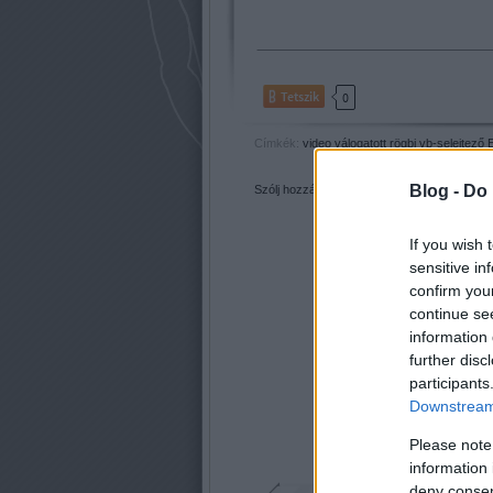
Tetszik
0
Címkék:
video
válogatott
rögbi
vb-selejtező
Blog -
Do 
Szólj hozzá!
If you wish 
sensitive in
confirm you
continue se
information 
further disc
participants
Downstream 
Please note
information 
deny consent