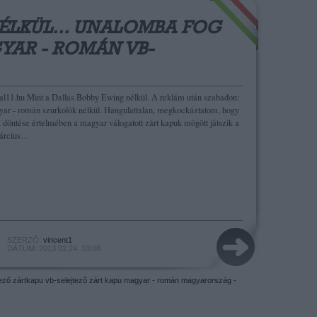
ÉLKÜL... UNALOMBA FOG
YAR - ROMÁN VB-
al11.hu Mint a Dallas Bobby Ewing nélkül. A reklám után szabadon:
yar - román szurkolók nélkül. Hangulattalan, megkockáztatom, hogy
döntése értelmében a magyar válogatott zárt kapuk mögött játszik a
március…
SZERZŐ:
vincent1
DÁTUM: 2013.02.24. 10:08
tező
zártkapu
vb-selejtező
zárt kapu
magyar - román
magyarország -