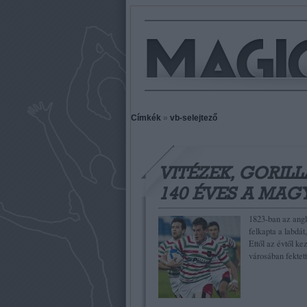
Címkék
»
vb-selejtező
VITÉZEK, GORILL
140 ÉVES A MAG
1823-ban az ang
felkapta a labdát,
Ettől az évtől ke
városában fektet