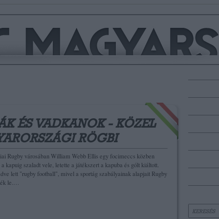
ÁK ÉS VADKANOK - KÖZEL
YARORSZÁGI RÖGBI
liai Rugby városában William Webb Ellis egy focimeccs közben
 a kapuig szaladt vele, letette a játékszert a kapuba és gólt kiáltott.
zdve lett "rugby football", mivel a sportág szabályainak alapjait Rugby
ték le.…