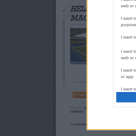
web or d
HELLO HELL, WE
MAGYARS
I want t
purpose
Welcome to hell, 
ellenfél csapatát
I want 
zászlóval kontrá
mérkőzésén. A m
I want t
web or d
I want t
or app.
I want t
Tetszik
0
I want t
Címkék:
video
magyar válogatott
gera
balhé
authenti
selejtező
1
komment