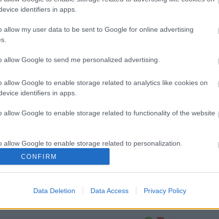
evice identifiers in apps.
 ARE THE MAGICAL
o allow my user data to be sent to Google for online advertising
s.
vagyis üdv a pokolban! Általában így köszöntik a törökök az aktuális
 és szurkolóit Isztambulban. Hello hell, we are Leeds - ezzel a
to allow Google to send me personalized advertising.
ztak a Leeds United hívei csapatuk Galata elleni 2000-es BL-
agyar válogatottra…
o allow Google to enable storage related to analytics like cookies on
evice identifiers in apps.
o allow Google to enable storage related to functionality of the website
o allow Google to enable storage related to personalization.
SZERZŐ:
vincent1
DÁTUM: 2013.03.04. 14:36
CONFIRM
o allow Google to enable storage related to security, including
csapat
válogatott
isztambul
gera zoltán
fenerbahce
vb-selejtező
eb-
cation functionality and fraud prevention, and other user protection.
Data Deletion
Data Access
Privacy Policy