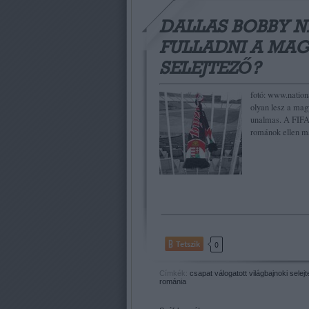
DALLAS BOBBY N
FULLADNI A MAG
SELEJTEZŐ?
fotó: www.nation
olyan lesz a mag
unalmas. A FIFA 
románok ellen 
Tetszik
0
Címkék:
csapat
válogatott
világbajnoki selej
románia