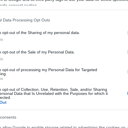
ogle consent section.
Ó A MAGYAR-ROMÁN? A
 AZ IGAZI!
l Data Processing Opt Outs
tt áll a magyar labdarúgó-válogatott. A románok elleni vb-selejtező
o opt-out of the Sharing of my personal data.
ető az év találkozójának a két ország közös történelme, földrajzi
lkultúrája miatt is. A párharc történelme alapján viszont meg sem
In
o opt-out of the Sale of my Personal Data.
In
to opt-out of processing my Personal Data for Targeted
ing.
In
SZERZŐ:
vincent1
o opt-out of Collection, Use, Retention, Sale, and/or Sharing
DÁTUM: 2013.03.20. 06:40
ersonal Data that Is Unrelated with the Purposes for which it
lected.
Out
ott
nyers
zsengellér
vb-selejtező
magyar-román
eb-selejtező
hidegkuti
consents
o allow Google to enable storage related to advertising like cookies on